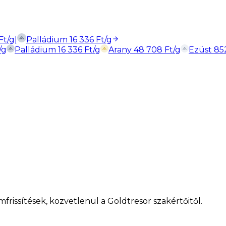
Ft
/g
|
Palládium
16 336
Ft
/g
/g
Palládium
16 336
Ft
/g
Arany
48 708
Ft
/g
Ezüst
85
mfrissítések, közvetlenül a Goldtresor szakértőitől.