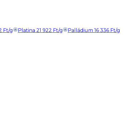
2
Ft
/g
Platina
21 922
Ft
/g
Palládium
16 336
Ft
/g