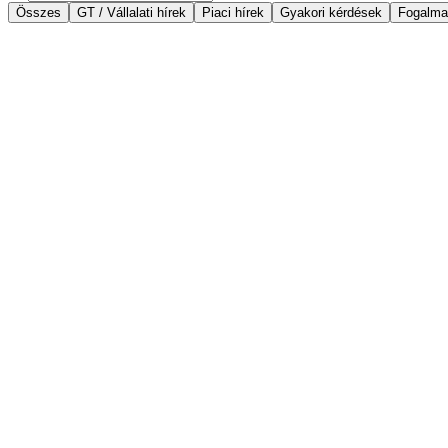
Összes
GT / Vállalati hírek
Piaci hírek
Gyakori kérdések
Fogalma
2025. december 19.
Örömmel jelentjük be, hogy megalakult a 
Megalakult a Magyar Aranykereskedők Szövetsége, a Ta
alapítóját…
Olvasd el
2025. november 21.
·
fizikai-arany
Fizikai arany a fókuszban – kulcsmomentumo
A Portfolio Investment Day 2025 idén is a hazai befek
tanácsadók és…
Olvasd el
2025. november 11.
·
vallalati-hirek
Hogyan alakítsuk át portfóliónkat 2026-ra? 
Örömmel jelentjük be, hogy a Conclude Befektetési Zrt