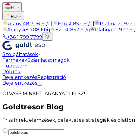
HU
HUF
Arany
48 708
Ft
/g
|
Ezüst
852
Ft
/g
|
Platina
21 922
Arany
48 708
Ft
/g
Ezüst
852
Ft
/g
Platina
21 922
Ft
+36 1 799 7799
Szolgáltatások
Termékek
Számlacsomagok
Tudástár
Rólunk
Bejelentkezés
Regisztráció
Bejelentkezés
OLVASS MINKET, ARANYAT LELSZ!
Goldtresor Blog
Friss hírek, elemzések, befektetési stratégiák és platfor