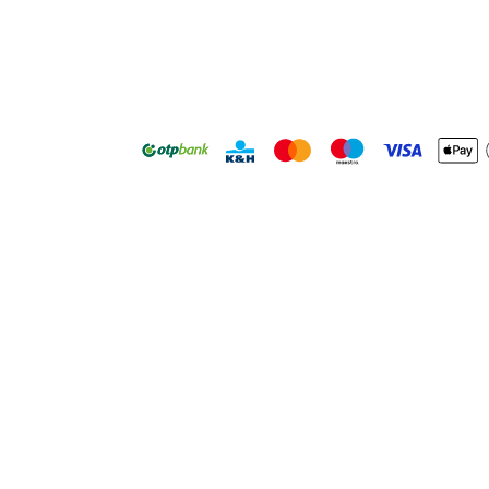
USD
Kezdd el most
Ingyenes számlanyitás, percek alatt,
auditált fedezettel.
Regisztráció