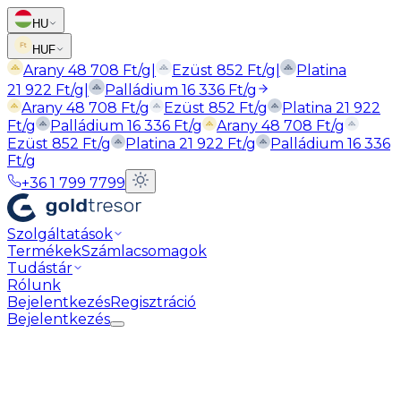
HU
HUF
Arany
48 708
Ft
/g
|
Ezüst
852
Ft
/g
|
Platina
21 922
Ft
/g
|
Palládium
16 336
Ft
/g
Arany
48 708
Ft
/g
Ezüst
852
Ft
/g
Platina
21 922
Ft
/g
Palládium
16 336
Ft
/g
Arany
48 708
Ft
/g
Ezüst
852
Ft
/g
Platina
21 922
Ft
/g
Palládium
16 336
Ft
/g
+36 1 799 7799
Szolgáltatások
Termékek
Számlacsomagok
Tudástár
Rólunk
Bejelentkezés
Regisztráció
Bejelentkezés