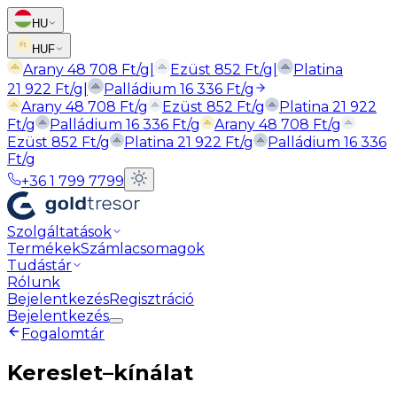
HU
HUF
Arany
48 708
Ft
/g
|
Ezüst
852
Ft
/g
|
Platina
21 922
Ft
/g
|
Palládium
16 336
Ft
/g
Arany
48 708
Ft
/g
Ezüst
852
Ft
/g
Platina
21 922
Ft
/g
Palládium
16 336
Ft
/g
Arany
48 708
Ft
/g
Ezüst
852
Ft
/g
Platina
21 922
Ft
/g
Palládium
16 336
Ft
/g
+36 1 799 7799
Szolgáltatások
Termékek
Számlacsomagok
Tudástár
Rólunk
Bejelentkezés
Regisztráció
Bejelentkezés
Fogalomtár
Kereslet–kínálat