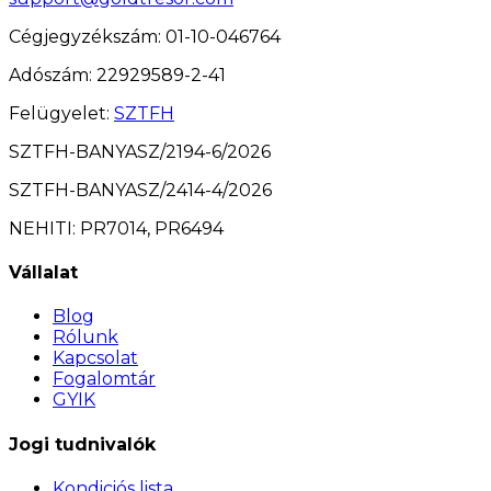
Cégjegyzékszám
: 01-10-046764
Adószám
: 22929589-2-41
Felügyelet
:
SZTFH
SZTFH-BANYASZ/2194-6/2026
SZTFH-BANYASZ/2414-4/2026
NEHITI: PR7014, PR6494
Vállalat
Blog
Rólunk
Kapcsolat
Fogalomtár
GYIK
Jogi tudnivalók
Kondiciós lista