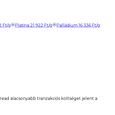
2
Ft
/g
Platina
21 922
Ft
/g
Palládium
16 336
Ft
/g
spread alacsonyabb tranzakciós költséget jelent a