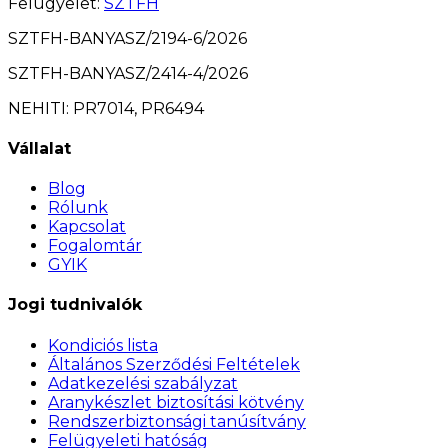
Felügyelet
:
SZTFH
SZTFH-BANYASZ/2194-6/2026
SZTFH-BANYASZ/2414-4/2026
NEHITI: PR7014, PR6494
Vállalat
Blog
Rólunk
Kapcsolat
Fogalomtár
GYIK
Jogi tudnivalók
Kondiciós lista
Általános Szerződési Feltételek
Adatkezelési szabályzat
Aranykészlet biztosítási kötvény
Rendszerbiztonsági tanúsítvány
Felügyeleti hatóság