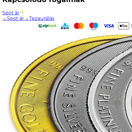
Spot ár
←
Spot ár
→
Tezaurálás