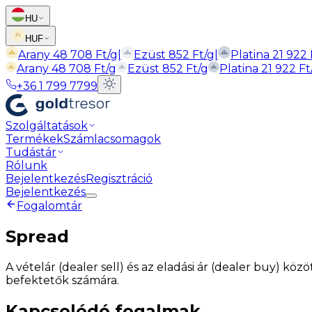
HU
HUF
Arany
48 708
Ft
/g
|
Ezüst
852
Ft
/g
|
Platina
21 922
Arany
48 708
Ft
/g
Ezüst
852
Ft
/g
Platina
21 922
Ft
+36 1 799 7799
Szolgáltatások
Termékek
Számlacsomagok
Tudástár
Rólunk
Bejelentkezés
Regisztráció
Bejelentkezés
Fogalomtár
Spread
A vételár (dealer sell) és az eladási ár (dealer buy) kö
befektetők számára.
Kapcsolódó fogalmak