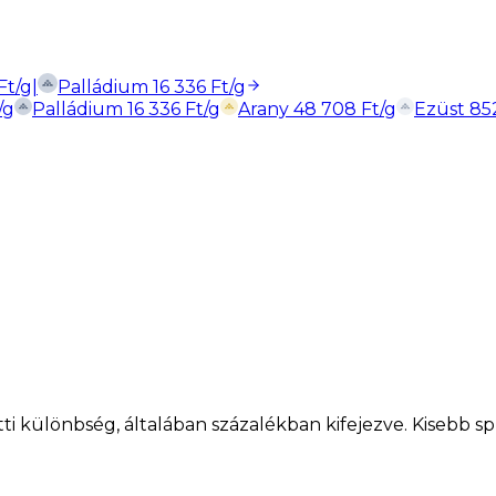
Ft
/g
|
Palládium
16 336
Ft
/g
/g
Palládium
16 336
Ft
/g
Arany
48 708
Ft
/g
Ezüst
85
zötti különbség, általában százalékban kifejezve. Kisebb 