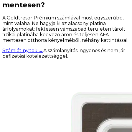
mentesen?
A Goldtresor Prémium számlával most egyszerűbb,
mint valaha! Ne hagyja ki az alacsony platina
árfolyamokat: fektessen vámszabad területen tárolt
fizikai platinába kedvező áron és teljesen ÁFA-
mentesen otthona kényelméből, néhány kattintással.
Számlát nyitok
→
A számlanyitás ingyenes és nem jár
befizetési kötelezettséggel.