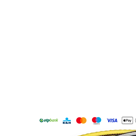
Palládiumszámla átváltása befektetési
palládium termékekre
Letéti őrzés biztosítással
Értékbiztosított FedEx házhozszállítás vagy
személyes átvétel
Bármikor ingyenesen megszüntethető
Kezdd el most a
platinabefektetést
A számlanyitás ingyenes és nem jár befizetési
kötelezettséggel.
Regisztrálok Prémium csomagra
→
További számlacsomagjaink