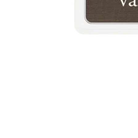
100% fizikai nemesfém fedezet
ÁFA-mentes arany-, ezüst-, palládium és