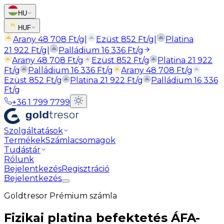
HU
HUF
Arany
48 708
Ft
/g
|
Ezüst
852
Ft
/g
|
Platina
21 922
Ft
/g
|
Palládium
16 336
Ft
/g
Arany
48 708
Ft
/g
Ezüst
852
Ft
/g
Platina
21 922
Ft
/g
Palládium
16 336
Ft
/g
Arany
48 708
Ft
/g
Ezüst
852
Ft
/g
Platina
21 922
Ft
/g
Palládium
16 336
Ft
/g
+36 1 799 7799
Szolgáltatások
Termékek
Számlacsomagok
Tudástár
Rólunk
Bejelentkezés
Regisztráció
Bejelentkezés
Goldtresor Prémium számla
Fizikai platina befektetés ÁFA-