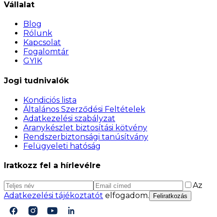
Vállalat
Blog
Rólunk
Kapcsolat
Fogalomtár
GYIK
Jogi tudnivalók
Kondiciós lista
Általános Szerződési Feltételek
Adatkezelési szabályzat
Aranykészlet biztosítási kötvény
Rendszerbiztonsági tanúsítvány
Felügyeleti hatóság
Iratkozz fel a hírlevélre
Az
Adatkezelési tájékoztatót
elfogadom.
Feliratkozás