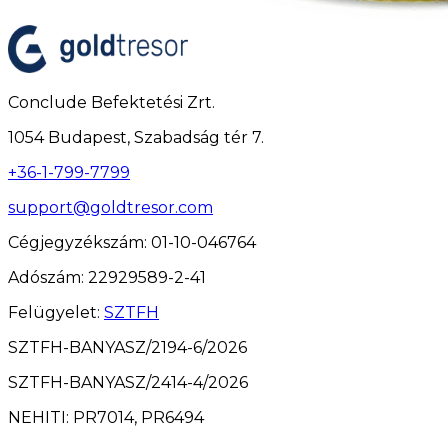
Conclude Befektetési Zrt.
1054 Budapest, Szabadság tér 7.
+36-1-799-7799
support@goldtresor.com
Cégjegyzékszám
: 01-10-046764
Adószám
: 22929589-2-41
Felügyelet
:
SZTFH
SZTFH-BANYASZ/2194-6/2026
SZTFH-BANYASZ/2414-4/2026
NEHITI: PR7014, PR6494