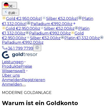
DE
EUR
Gold
€
2,950.00
/oz
|
Silber
€
52.00
/oz
|
Platin
€
1,332.00
/oz
|
Palladium
€
992.00
/oz
Gold
€
2,950.00
/oz
Silber
€
52.00
/oz
Platin
€
1,332.00
/oz
Palladium
€
992.00
/oz
Gold
€
2,950.00
/oz
Silber
€
52.00
/oz
Platin
€
1,332.00
/oz
Palladium
€
992.00
/oz
+36 1 799 7799
Leistungen
Produkte
Preise
Wissenswelt
Über uns
Anmelden
Registrieren
Anmelden
MODERNE GOLDANLAGE
Warum ist ein Goldkonto