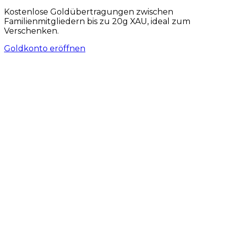
Kostenlose Goldübertragungen zwischen
Familienmitgliedern bis zu 20g XAU, ideal zum
Verschenken.
Goldkonto eröffnen
STARTE VOM SMARTPHONE
Gold und Silber überall und jederzeit
kaufen
Schneller Login und sicherer Gold- und Silberhandel
vom Smartphone, auf einer mobil optimierten
Oberfläche mit zugeteilter Tresorlagerung und
Push-Mitteilungen.
Kostenlos registrieren
Premium-Nutzer