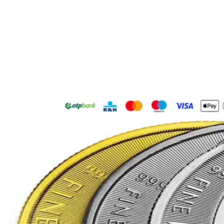
Platin
XPT
10
g
...
Palladium
XPD
5
g
...