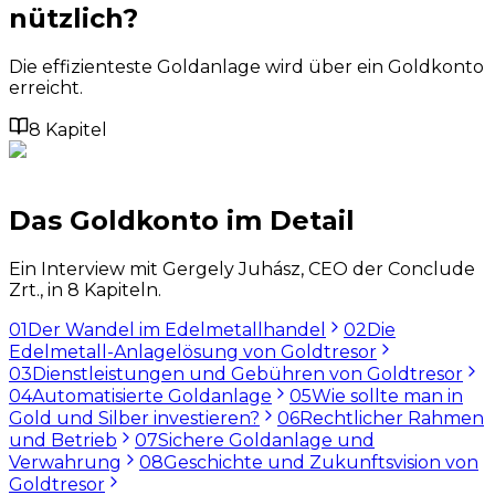
nützlich?
Die effizienteste Goldanlage wird über ein Goldkonto
erreicht.
8 Kapitel
Das Goldkonto im Detail
Ein Interview mit Gergely Juhász, CEO der Conclude
Zrt., in 8 Kapiteln.
01
Der Wandel im Edelmetallhandel
02
Die
Edelmetall-Anlagelösung von Goldtresor
03
Dienstleistungen und Gebühren von Goldtresor
04
Automatisierte Goldanlage
05
Wie sollte man in
Gold und Silber investieren?
06
Rechtlicher Rahmen
und Betrieb
07
Sichere Goldanlage und
Verwahrung
08
Geschichte und Zukunftsvision von
Goldtresor