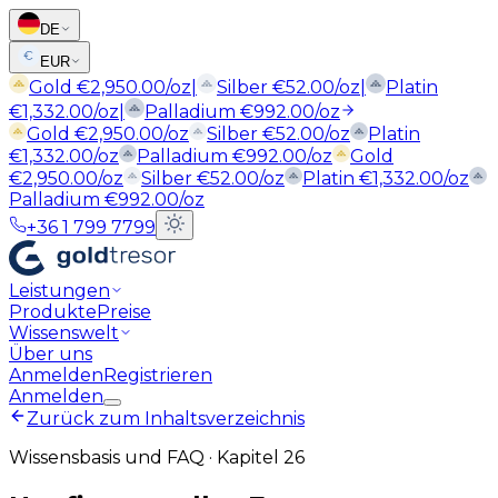
DE
EUR
Gold
€
2,950.00
/oz
|
Silber
€
52.00
/oz
|
Platin
€
1,332.00
/oz
|
Palladium
€
992.00
/oz
Gold
€
2,950.00
/oz
Silber
€
52.00
/oz
Platin
€
1,332.00
/oz
Palladium
€
992.00
/oz
Gold
€
2,950.00
/oz
Silber
€
52.00
/oz
Platin
€
1,332.00
/oz
Palladium
€
992.00
/oz
+36 1 799 7799
Leistungen
Produkte
Preise
Wissenswelt
Über uns
Anmelden
Registrieren
Anmelden
Zurück zum Inhaltsverzeichnis
Wissensbasis und FAQ
·
Kapitel 26