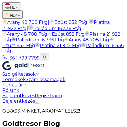
HU
HUF
Arany
48 708
Ft
/g
|
Ezüst
852
Ft
/g
|
Platina
21 922
Ft
/g
|
Palládium
16 336
Ft
/g
Arany
48 708
Ft
/g
Ezüst
852
Ft
/g
Platina
21 922
Ft
/g
Palládium
16 336
Ft
/g
Arany
48 708
Ft
/g
Ezüst
852
Ft
/g
Platina
21 922
Ft
/g
Palládium
16 336
Ft
/g
+36 1 799 7799
Szolgáltatások
Termékek
Számlacsomagok
Tudástár
Rólunk
Bejelentkezés
Regisztráció
Bejelentkezés
OLVASS MINKET, ARANYAT LELSZ!
Goldtresor Blog