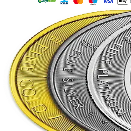
Palládium
XPD
5
g
...