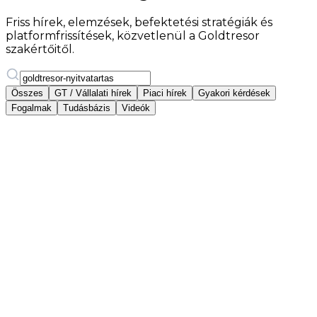
Friss hírek, elemzések, befektetési stratégiák és
platformfrissítések, közvetlenül a Goldtresor
szakértőitől.
Összes
GT / Vállalati hírek
Piaci hírek
Gyakori kérdések
Fogalmak
Tudásbázis
Videók
2025. december 22.
·
goldtresor-nyitvatartas
Ünnepi nyitvatartás
A Goldtresor tőzsdei kereskedési napokon az
ünnepek alatt is üzemel, így akár a karácsonyfa vagy
a tűzijáték mellől is tudnak online fizikai aranyba,
ezüstbe, platinába és…
Olvasd el
2025. augusztus 15.
·
goldtresor-nyitvatartas
Nyitvatartási információk