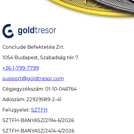
Conclude Befektetési Zrt.
1054 Budapest, Szabadság tér 7.
+36-1-799-7799
support@goldtresor.com
Cégjegyzékszám
: 01-10-046764
Adószám
: 22929589-2-41
Felügyelet
:
SZTFH
SZTFH-BANYASZ/2194-6/2026
SZTFH-BANYASZ/2414-4/2026