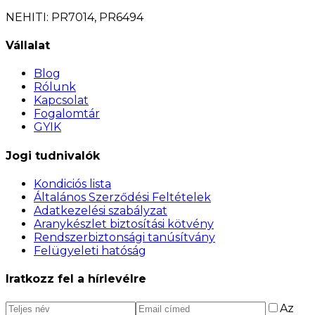
NEHITI: PR7014, PR6494
Vállalat
Blog
Rólunk
Kapcsolat
Fogalomtár
GYIK
Jogi tudnivalók
Kondiciós lista
Általános Szerződési Feltételek
Adatkezelési szabályzat
Aranykészlet biztosítási kötvény
Rendszerbiztonsági tanúsítvány
Felügyeleti hatóság
Iratkozz fel a hírlevélre
Az